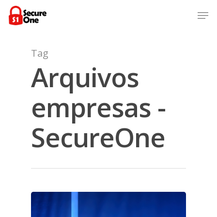
Skip
Men
to
Close
main
Menu
content
Tag
Arquivos
empresas -
SecureOne