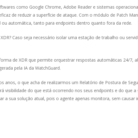
softwares como Google Chrome, Adobe Reader e sistemas operaciona
ficaz de reduzir a superfície de ataque. Com o módulo de Patch Mana
 ou automática, tanto para endpoints dentro quanto fora da rede.
XDR? Caso seja necessário isolar uma estação de trabalho ou servido
forma de XDR que permite orquestrar respostas automáticas 24/7, a
erada pela IA da WatchGuard.
os anos, o que acha de realizarmos um Relatório de Postura de Segu
á visibilidade do que está ocorrendo nos seus endpoints e do que a 
lar a sua solução atual, pois o agente apenas monitora, sem causar