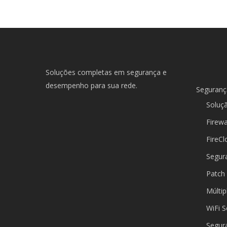
Soluções completas em segurança e
desempenho para sua rede.
Seguranç
Soluç
Firewa
FireCl
Segur
Patch
Múltip
WiFi 
Segur