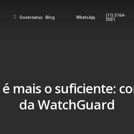
(11) 3164-
Governança
Blog
WhatsApp
3031
 é mais o suficiente: 
da WatchGuard