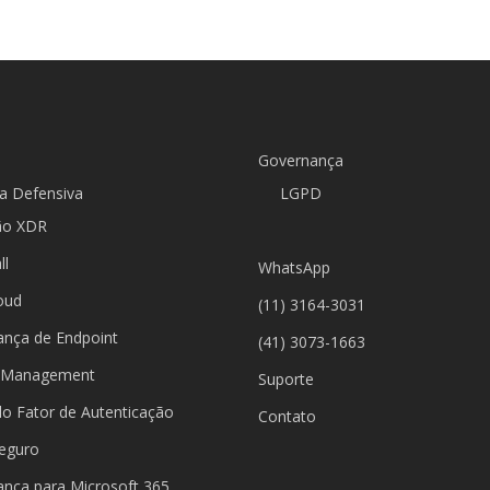
Governança
a Defensiva
LGPD
ão XDR
ll
WhatsApp
oud
(11) 3164-3031
ança de Endpoint
(41) 3073-1663
 Management
Suporte
lo Fator de Autenticação
Contato
Seguro
ança para Microsoft 365