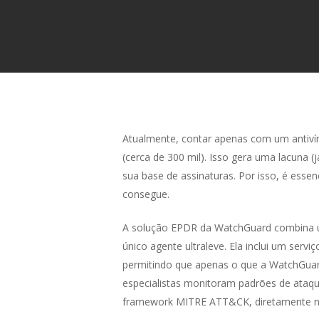
Atualmente, contar apenas com um antivír
(cerca de 300 mil). Isso gera uma lacuna
sua base de assinaturas. Por isso, é esse
consegue.
A solução EPDR da WatchGuard combina u
único agente ultraleve. Ela inclui um ser
permitindo que apenas o que a WatchGuard
especialistas monitoram padrões de ataq
framework MITRE ATT&CK, diretamente n