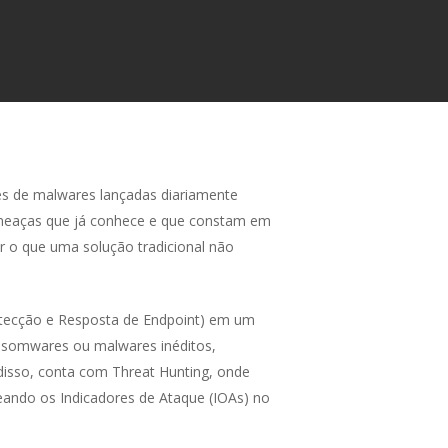
es de malwares lançadas diariamente
 ameaças que já conhece e que constam em
ar o que uma solução tradicional não
tecção e Resposta de Endpoint) em um
ransomwares ou malwares inéditos,
disso, conta com Threat Hunting, onde
ando os Indicadores de Ataque (IOAs) no