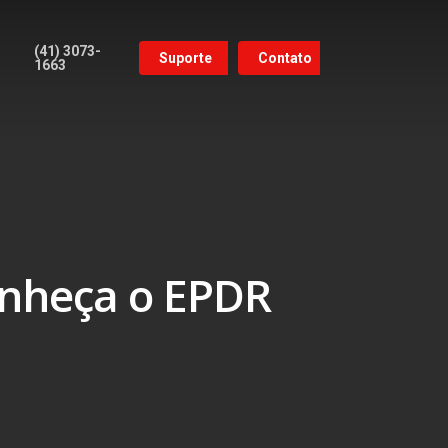
(41) 3073-
Suporte
Contato
1663
conheça o EPDR