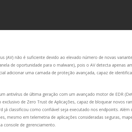
us (AV) não é suficiente devido ao elevado número de novas variant
 (janela de oportunidade para o malware), pois o AV detecta apenas
ncial adicionar uma camada de proteção avançada, capaz de identific
m antivírus de última geração com um avançado motor de EDR (De
viço exclusivo de Zero Trust de Aplicações, capaz de bloquear novos 
 já classificou como confiável seja executado nos endpoints. Além 
ues, mesmo em telemetria de aplicações consideradas seguras, mape
a console de gerenciamento.