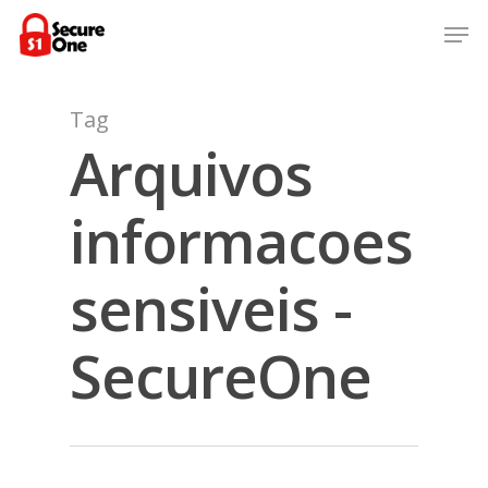
Skip
Men
to
Close
main
Menu
content
Tag
Arquivos
informacoes
sensiveis -
SecureOne